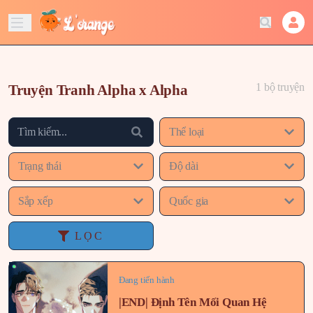
1 bộ truyện
Truyện Tranh Alpha x Alpha
Thể loại
Trạng thái
Độ dài
Sắp xếp
Quốc gia
LỌC
Đang tiến hành
|END| Định Tên Mối Quan Hệ