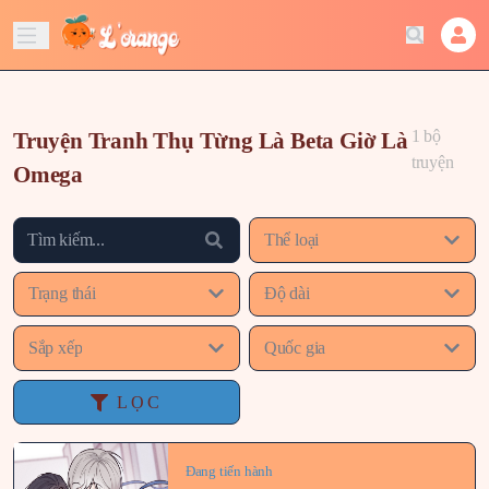
1 bộ
Truyện Tranh Thụ Từng Là Beta Giờ Là
truyện
Omega
Thể loại
Trạng thái
Độ dài
Sắp xếp
Quốc gia
LỌC
Đang tiến hành