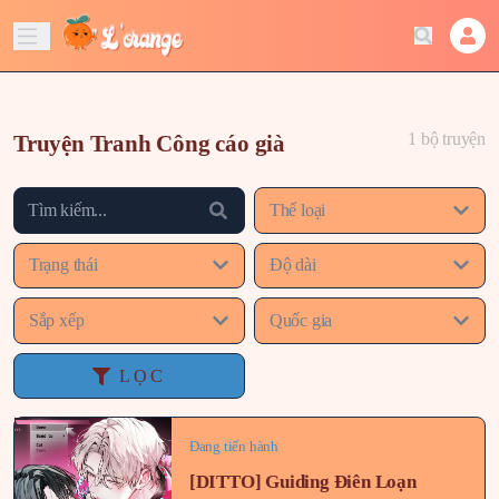
1 bộ truyện
Truyện Tranh Công cáo già
Thể loại
Trạng thái
Độ dài
Sắp xếp
Quốc gia
LỌC
Đang tiến hành
[DITTO] Guiding Điên Loạn