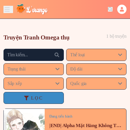
1 bộ truyện
Truyện Tranh Omega thụ
Thể loại
Trạng thái
Độ dài
Sắp xếp
Quốc gia
LỌC
Đang tiến hành
|END| Alpha Mặt Hàng Không Thể Trả