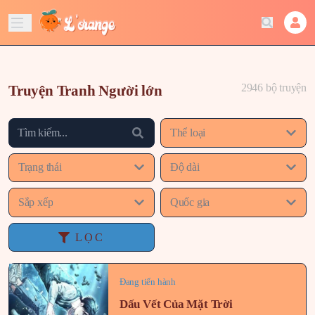
2946 bộ truyện
Truyện Tranh Người lớn
Thể loại
Trạng thái
Độ dài
Sắp xếp
Quốc gia
LỌC
Đang tiến hành
Dấu Vết Của Mặt Trời