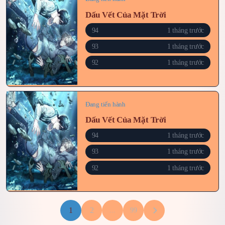
Dấu Vết Của Mặt Trời
94
1 tháng trước
93
1 tháng trước
92
1 tháng trước
Đang tiến hành
Dấu Vết Của Mặt Trời
94
1 tháng trước
93
1 tháng trước
92
1 tháng trước
1
2
...
99