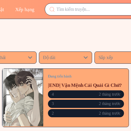
ật
Xếp hạng
thái
Độ dài
Sắp xếp
Đang tiến hành
|END| Vận Mệnh Cái Quái Gì Chứ?
4
2 tháng trước
3
2 tháng trước
2
2 tháng trước