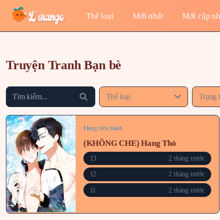
Thể loại
Mới nhất
Mới cập nh
Truyện Tranh Bạn bè
Thể loại
Trạng 
Đang tiến hành
(KHÔNG CHE) Hang Thỏ
13
2 tháng trước
12
2 tháng trước
11
2 tháng trước