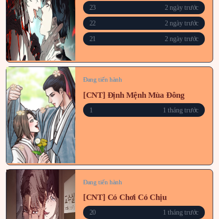
23
2 ngày trước
22
2 ngày trước
21
2 ngày trước
Đang tiến hành
[CNT] Định Mệnh Mùa Đông
1
1 tháng trước
Đang tiến hành
[CNT] Có Chơi Có Chịu
20
1 tháng trước