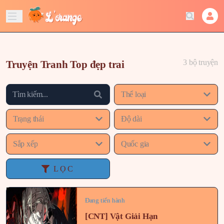
3 bộ truyện
Truyện Tranh Top đẹp trai
Thể loại
Trạng thái
Độ dài
Sắp xếp
Quốc gia
LỌC
Đang tiến hành
[CNT] Vật Giải Hạn