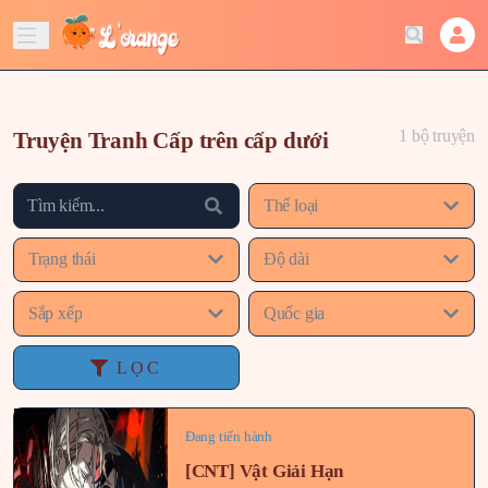
1 bộ truyện
Truyện Tranh Cấp trên cấp dưới
Thể loại
Trạng thái
Độ dài
Sắp xếp
Quốc gia
LỌC
Đang tiến hành
[CNT] Vật Giải Hạn