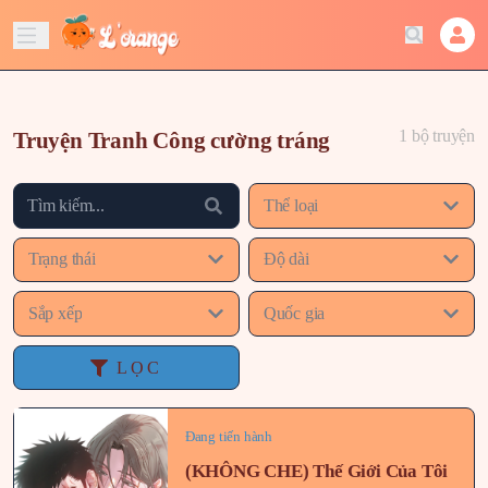
1 bộ truyện
Truyện Tranh Công cường tráng
Thể loại
Trạng thái
Độ dài
Sắp xếp
Quốc gia
LỌC
Đang tiến hành
(KHÔNG CHE) Thế Giới Của Tôi