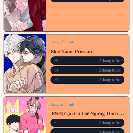
Đang tiến hành
Blue Name Pressure
35
2 tháng trước
34
2 tháng trước
33
2 tháng trước
Đang tiến hành
|END| Cậu Có Thể Ngừng Thích Tôi Được Không?!
6
2 tháng trước
5
2 tháng trước