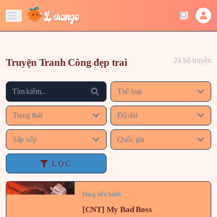
24 bộ truyện
Truyện Tranh Công đẹp trai
Thể loại
Trạng thái
Độ dài
Sắp xếp
Quốc gia
LỌC
Đang tiến hành
[CNT] My Bad Boss