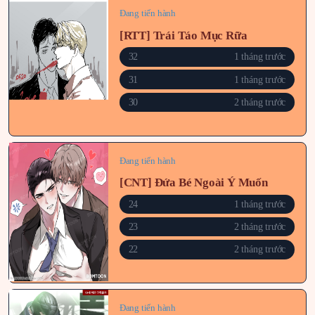
Đang tiến hành
[RTT] Trái Táo Mục Rữa
32
1 tháng trước
31
1 tháng trước
30
2 tháng trước
Đang tiến hành
[CNT] Đứa Bé Ngoài Ý Muốn
24
1 tháng trước
23
2 tháng trước
22
2 tháng trước
Đang tiến hành