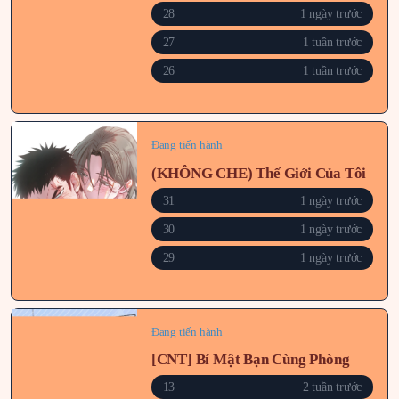
28
1 ngày trước
27
1 tuần trước
26
1 tuần trước
Đang tiến hành
(KHÔNG CHE) Thế Giới Của Tôi
31
1 ngày trước
30
1 ngày trước
29
1 ngày trước
Đang tiến hành
[CNT] Bí Mật Bạn Cùng Phòng
13
2 tuần trước