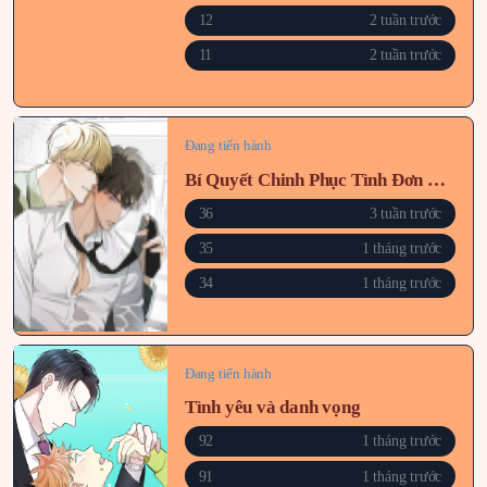
12
2 tuần trước
11
2 tuần trước
Đang tiến hành
Bí Quyết Chinh Phục Tình Đơn Phương
36
3 tuần trước
35
1 tháng trước
34
1 tháng trước
Đang tiến hành
Tình yêu và danh vọng
92
1 tháng trước
91
1 tháng trước