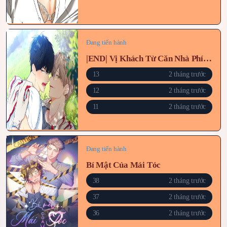
Đang tiến hành
|END| Vị Khách Từ Căn Nhà Phía Sau
13
2 tháng trước
12
2 tháng trước
11
2 tháng trước
Đang tiến hành
Bí Mật Của Mái Tóc
38
2 tháng trước
37
2 tháng trước
36
2 tháng trước