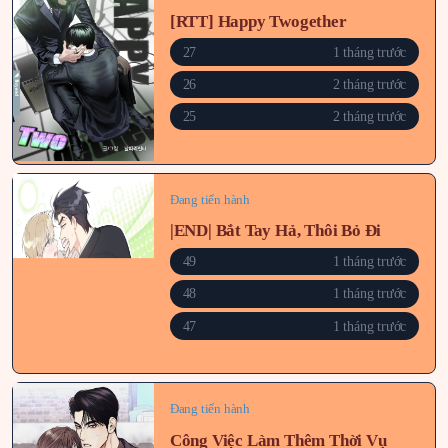
[RTT] Happy Twogether
27
1 tháng trước
26
2 tháng trước
25
2 tháng trước
Đang tiến hành
|END| Bắt Tay Hả, Thôi Bỏ Đi
49
1 tháng trước
48
1 tháng trước
47
1 tháng trước
Đang tiến hành
Công Việc Làm Thêm Thời Vụ