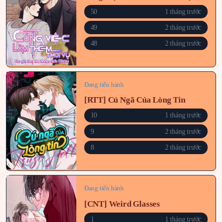
50
1 tháng trước
49
2 tháng trước
48
2 tháng trước
Đang tiến hành
[RTT] Cú Ngã Của Lòng Tin
10
1 tháng trước
9
2 tháng trước
8
2 tháng trước
Đang tiến hành
[CNT] Weird Glasses
1
1 tháng trước