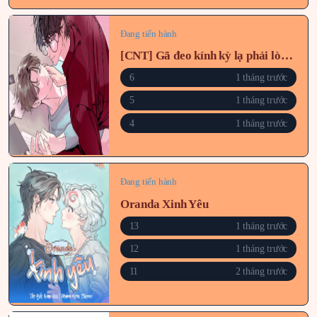
Đang tiến hành
[CNT] Gã đeo kính kỳ lạ phải lòng tôi
6
1 tháng trước
5
1 tháng trước
4
1 tháng trước
Đang tiến hành
Oranda Xinh Yêu
13
1 tháng trước
12
1 tháng trước
11
2 tháng trước