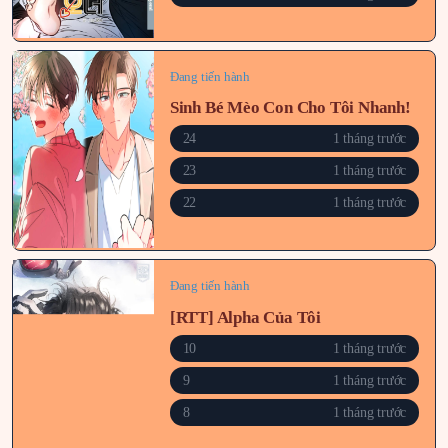
Đang tiến hành
Sinh Bé Mèo Con Cho Tôi Nhanh!
24
1 tháng trước
23
1 tháng trước
22
1 tháng trước
Đang tiến hành
[RTT] Alpha Của Tôi
10
1 tháng trước
9
1 tháng trước
8
1 tháng trước