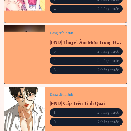
4
2 tháng trước
Đang tiến hành
|END| Thuyết Âm Mưu Trong Khuôn Viên Trường
5
2 tháng trước
4
2 tháng trước
3
2 tháng trước
Đang tiến hành
|END| Cấp Trên Tinh Quái
1
2 tháng trước
0
2 tháng trước