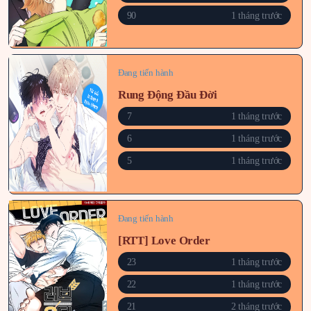
90
1 tháng trước
Đang tiến hành
Rung Động Đầu Đời
7
1 tháng trước
6
1 tháng trước
5
1 tháng trước
Đang tiến hành
[RTT] Love Order
23
1 tháng trước
22
1 tháng trước
21
2 tháng trước