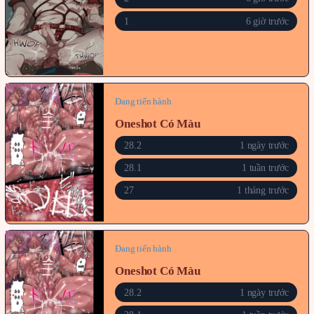
1
6 giờ trước
Đang tiến hành
Oneshot Có Màu
28.2
1 ngày trước
28.1
1 tuần trước
27
1 tháng trước
Đang tiến hành
Oneshot Có Màu
28.2
1 ngày trước