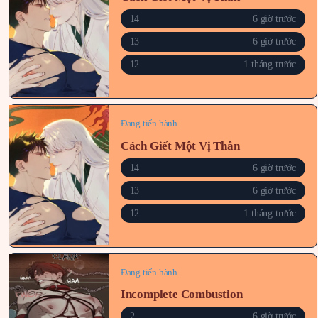
14
6 giờ trước
13
6 giờ trước
12
1 tháng trước
Đang tiến hành
Cách Giết Một Vị Thân
14
6 giờ trước
13
6 giờ trước
12
1 tháng trước
Đang tiến hành
Incomplete Combustion
2
6 giờ trước