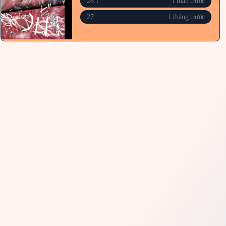
28.1
1 tuần trước
27
1 tháng trước