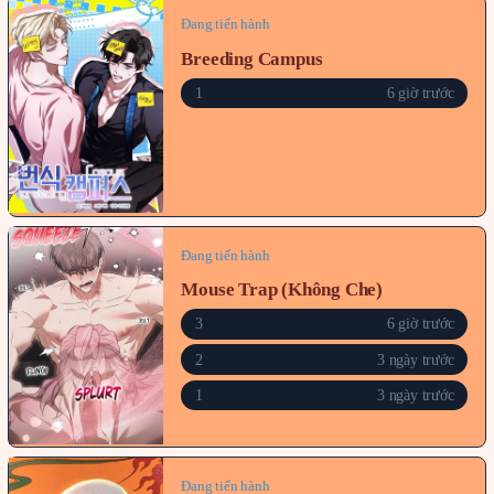
Đang tiến hành
Breeding Campus
1
6 giờ trước
Đang tiến hành
Mouse Trap (Không Che)
3
6 giờ trước
2
3 ngày trước
1
3 ngày trước
Đang tiến hành