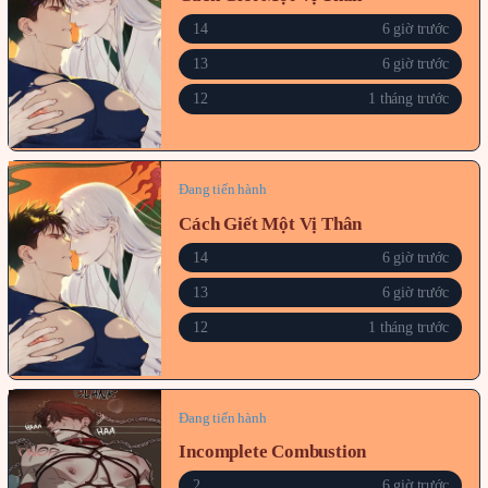
14
6 giờ trước
13
6 giờ trước
12
1 tháng trước
Đang tiến hành
Cách Giết Một Vị Thân
14
6 giờ trước
13
6 giờ trước
12
1 tháng trước
Đang tiến hành
Incomplete Combustion
2
6 giờ trước