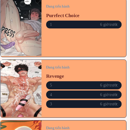
Đang tiến hành
Purrfect Choice
1
6 giờ trước
Đang tiến hành
Revenge
5
6 giờ trước
4
6 giờ trước
3
6 giờ trước
Đang tiến hành