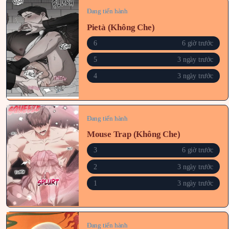
Đang tiến hành
Pietà (Không Che)
6
6 giờ trước
5
3 ngày trước
4
3 ngày trước
Đang tiến hành
Mouse Trap (Không Che)
3
6 giờ trước
2
3 ngày trước
1
3 ngày trước
Đang tiến hành