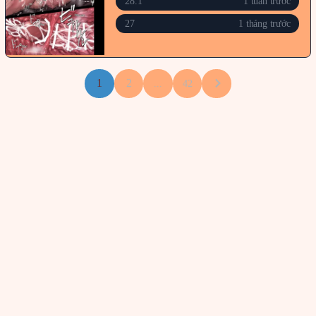
28.1
1 tuần trước
27
1 tháng trước
1
2
...
42