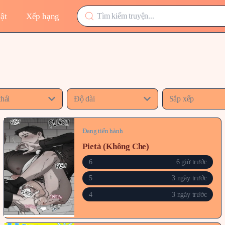
ật
Xếp hạng
thái
Độ dài
Sắp xếp
Đang tiến hành
Pietà (Không Che)
6
6 giờ trước
5
3 ngày trước
4
3 ngày trước