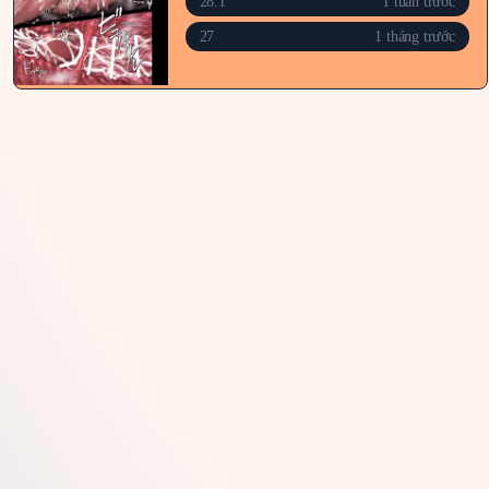
28.1
1 tuần trước
27
1 tháng trước