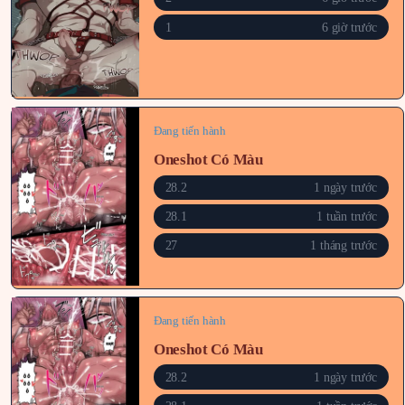
1
6 giờ trước
Đang tiến hành
Oneshot Có Màu
28.2
1 ngày trước
28.1
1 tuần trước
27
1 tháng trước
Đang tiến hành
Oneshot Có Màu
28.2
1 ngày trước