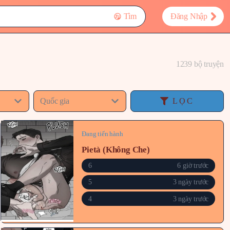
Tìm
Đăng Nhập
1239 bộ truyện
Quốc gia
LỌC
Đang tiến hành
Pietà (Không Che)
6
6 giờ trước
5
3 ngày trước
4
3 ngày trước