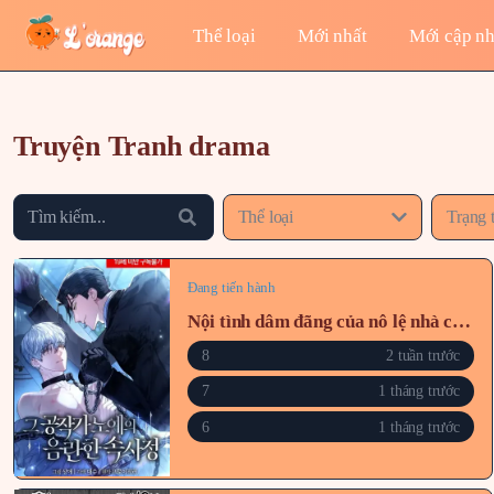
Thể loại
Mới nhất
Mới cập nh
Truyện Tranh drama
Thể loại
Trạng 
Đang tiến hành
Nội tình dâm đãng của nô lệ nhà công tước
8
2 tuần trước
7
1 tháng trước
6
1 tháng trước