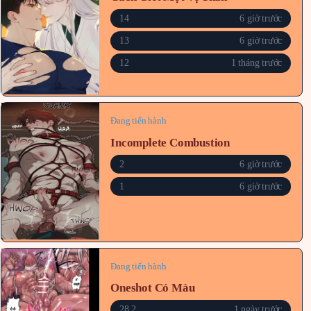
14
6 giờ trước
13
6 giờ trước
12
1 tháng trước
Đang tiến hành
Incomplete Combustion
2
6 giờ trước
1
6 giờ trước
Đang tiến hành
Oneshot Có Màu
28.2
1 ngày trước