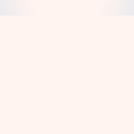
DANH SÁCH A-Z
Tìm kiếm truyện theo bảng chữ cái từ A-Z.
Tất Cả
0-9
Tất Cả
0-9
A
B
C
D
E
F
G
H
I
J
K
L
M
N
O
P