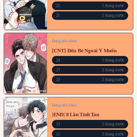
22
1 tháng trước
21
2 tháng trước
Đang tiến hành
[CNT] Đứa Bé Ngoài Ý Muốn
24
1 tháng trước
23
2 tháng trước
22
2 tháng trước
Đang tiến hành
|END| 8 Lần Tình Tan
13
2 tháng trước
12
2 tháng trước