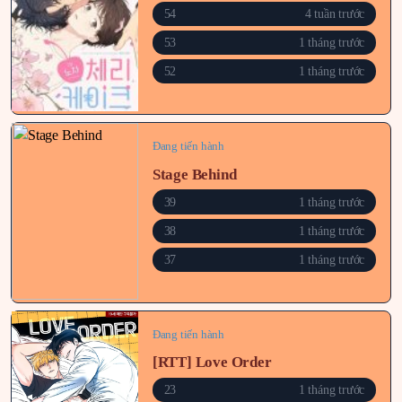
54
4 tuần trước
53
1 tháng trước
52
1 tháng trước
Đang tiến hành
Stage Behind
39
1 tháng trước
38
1 tháng trước
37
1 tháng trước
Đang tiến hành
[RTT] Love Order
23
1 tháng trước