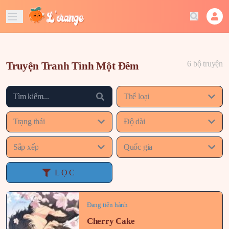
6 bộ truyện
Truyện Tranh Tình Một Đêm
Thể loại
Trạng thái
Độ dài
Sắp xếp
Quốc gia
LỌC
Đang tiến hành
Cherry Cake