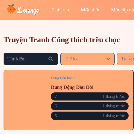
Thể loại
Mới nhất
Mới cập nh
Truyện Tranh Công thích trêu chọc
Thể loại
Trạng 
Đang tiến hành
Rung Động Đầu Đời
7
1 tháng trước
6
1 tháng trước
5
1 tháng trước