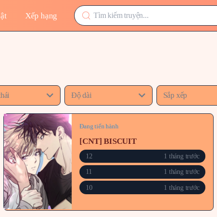
ật
Xếp hạng
thái
Độ dài
Sắp xếp
Đang tiến hành
[CNT] BISCUIT
12
1 tháng trước
11
1 tháng trước
10
1 tháng trước