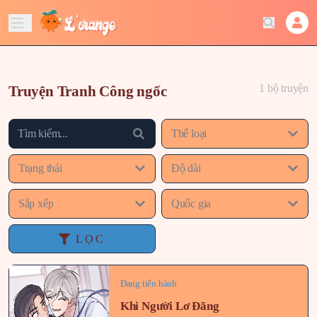
1 bộ truyện
Truyện Tranh Công ngốc
Thể loại
Trạng thái
Độ dài
Sắp xếp
Quốc gia
LỌC
Đang tiến hành
Khi Người Lơ Đãng