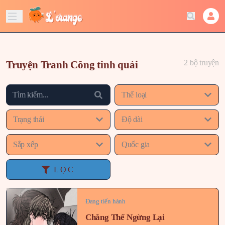
2 bộ truyện
Truyện Tranh Công tinh quái
Thể loại
Trạng thái
Độ dài
Sắp xếp
Quốc gia
LỌC
Đang tiến hành
Chẳng Thể Ngừng Lại