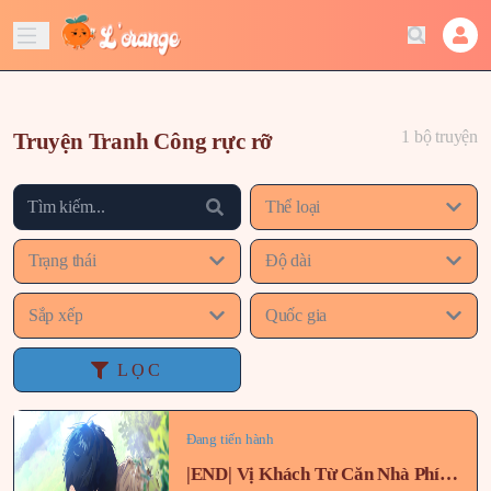
1 bộ truyện
Truyện Tranh Công rực rỡ
Thể loại
Trạng thái
Độ dài
Sắp xếp
Quốc gia
LỌC
Đang tiến hành
|END| Vị Khách Từ Căn Nhà Phía Sau