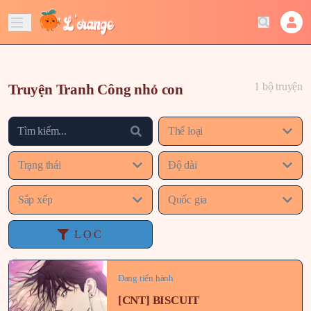
1 bộ truyện
Truyện Tranh Công nhỏ con
Thể loại
Trạng thái
Độ dài
Sắp xếp
Quốc gia
LỌC
Đang tiến hành
[CNT] BISCUIT