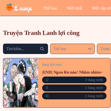
Thể loại
Mới nhất
Mới cập nh
Truyện Tranh Lanh lợi công
Thể loại
Trạng 
Đang tiến hành
|END| Ngon lên nào! Nhăm nhăm~
12
2 tháng trước
11
2 tháng trước
10
2 tháng trước