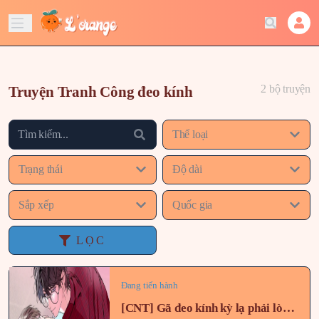
2 bộ truyện
Truyện Tranh Công đeo kính
Thể loại
Trạng thái
Độ dài
Sắp xếp
Quốc gia
LỌC
Đang tiến hành
[CNT] Gã đeo kính kỳ lạ phải lòng tôi