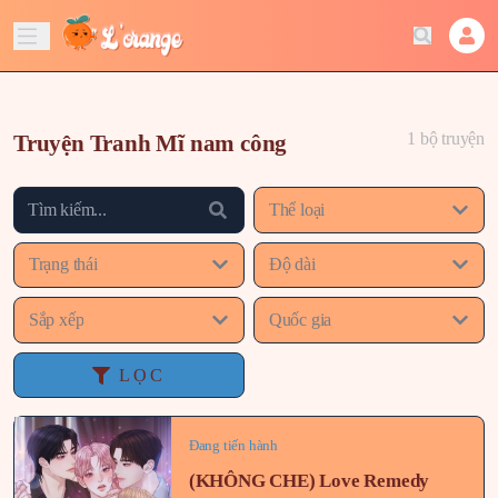
1 bộ truyện
Truyện Tranh Mĩ nam công
Thể loại
Trạng thái
Độ dài
Sắp xếp
Quốc gia
LỌC
Đang tiến hành
(KHÔNG CHE) Love Remedy