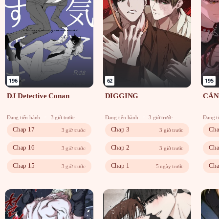
196
62
195
DJ Detective Conan
DIGGING
CẢN
Đang tiến hành
3 giờ trước
Đang tiến hành
3 giờ trước
Đang t
Chap 17
Chap 3
Cha
3 giờ trước
3 giờ trước
Chap 16
Chap 2
Cha
3 giờ trước
3 giờ trước
Chap 15
Chap 1
Cha
3 giờ trước
5 ngày trước