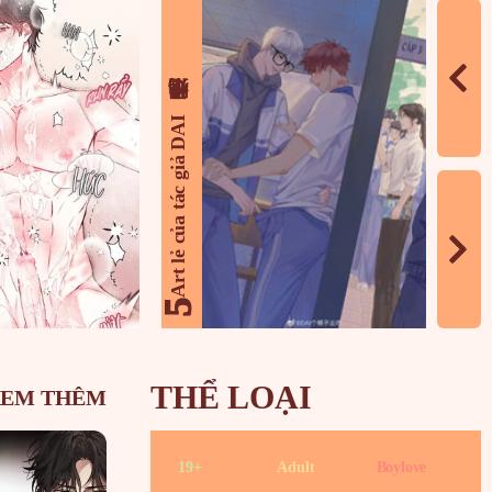
Art lẻ của tác giả DAI个橘子走吧
Passion
5
6
THỂ LOẠI
XEM THÊM
19+
Adult
Boylove