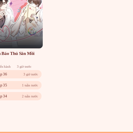
 Báo Thú Săn Mồi
iến hành
3 giờ trước
p 36
3 giờ trước
p 35
1 tuần trước
p 34
2 tuần trước