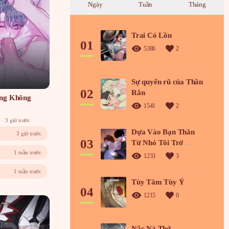
Ngày
Tuần
Tháng
Trai Có Lồn
01
5386
2
Sự quyến rũ của Thần
02
Rắn
ng Không
1541
2
3 giờ trước
Dựa Vào Bạn Thân
3 giờ trước
03
Từ Nhỏ Tôi Trở
1 tuần trước
Thành Đỉnh Cấp
1233
3
Hướng Đạo
1 tuần trước
Tùy Tâm Tùy Ý
04
1215
0
Nắc Ná Thở