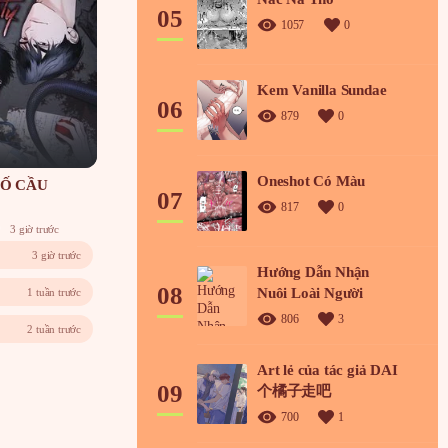
05
1057
0
Kem Vanilla Sundae
06
879
0
Oneshot Có Màu
Ố CẦU
07
817
0
3 giờ trước
3 giờ trước
Hướng Dẫn Nhận
08
Nuôi Loài Người
1 tuần trước
806
3
2 tuần trước
Art lẻ của tác giả DAI
09
个橘子走吧
700
1