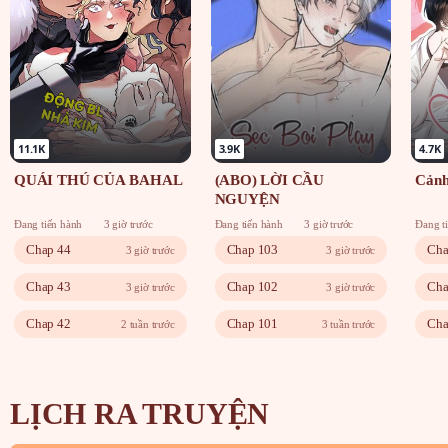
11.1K
3.9K
4.7K
QUÁI THÚ CỦA BAHAL
(ABO) LỜI CẦU
Cảnh
NGUYỆN
Đang tiến hành
3 giờ trước
Đang tiến hành
3 giờ trước
Đang t
Chap 44
Chap 103
Cha
3 giờ trước
3 giờ trước
Chap 43
Chap 102
Cha
3 giờ trước
3 giờ trước
Chap 42
Chap 101
Cha
2 tuần trước
3 tuần trước
LỊCH RA TRUYỆN