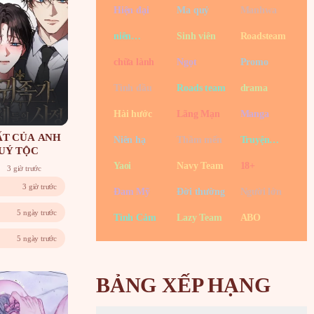
Hiện đại
Ma quỷ
Manhwa
niên
Sinh viên
Roadsteam
thượng
chữa lành
Ngọt
Promo
Tình đầu
Roads team
drama
Hài hước
Lãng Mạn
Manga
T CỦA ANH
Niên hạ
Thầm mến
Truyện
UÝ TỘC
tranh
Yaoi
Navy Team
18+
3 giờ trước
3 giờ trước
Đam Mỹ
Đời thường
Người lớn
5 ngày trước
Tình Cảm
Lazy Team
ABO
5 ngày trước
BẢNG XẾP HẠNG