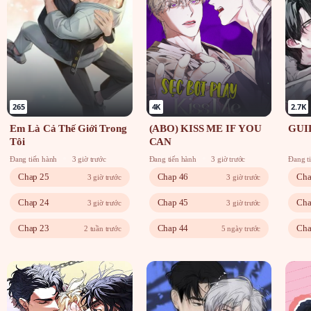
265
4K
2.7K
Em Là Cả Thế Giới Trong
(ABO) KISS ME IF YOU
GUI
Tôi
CAN
Đang tiến hành
3 giờ trước
Đang tiến hành
3 giờ trước
Đang t
Chap 25
Chap 46
Cha
3 giờ trước
3 giờ trước
Chap 24
Chap 45
Cha
3 giờ trước
3 giờ trước
Chap 23
Chap 44
Cha
2 tuần trước
5 ngày trước