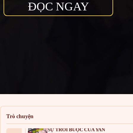
Hentai
Người Thú
Oneshot
Doujinshi
ABO
Nỗi Ám Ảnh Dành Cho Công Tước Phu 
Chap 21
Roadsteam
Xem truyện
Xem chap
Vivian
10 giờ trước
Gợi ý truyện
THANH SƯƠNG PHÒ MÃ
Chap 60
Xem truyện
Xem chap
Vivian
10 giờ trước
Trò chuyện
Gợi ý truyện
SỰ TRÓI BUỘC CỦA YAN