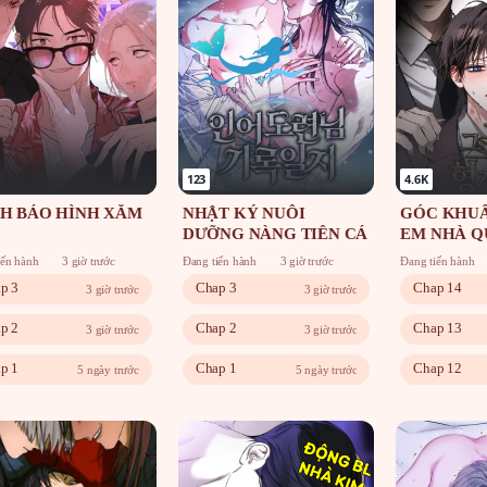
123
4.6K
H BÁO HÌNH XĂM
NHẬT KÝ NUÔI
GÓC KHUẤ
DƯỠNG NÀNG TIÊN CÁ
EM NHÀ Q
iến hành
3 giờ trước
Đang tiến hành
3 giờ trước
Đang tiến hành
p 3
Chap 3
Chap 14
3 giờ trước
3 giờ trước
p 2
Chap 2
Chap 13
3 giờ trước
3 giờ trước
p 1
Chap 1
Chap 12
5 ngày trước
5 ngày trước