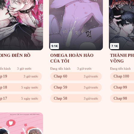
9.1K
7.1K
DING ĐIÊN RỒ
OMEGA HOÀN HẢO
THÀNH PH
CỦA TÔI
VỒNG
iến hành
3 giờ trước
Đang tiến hành
3 giờ trước
Đang tiến hành
p 19
Chap 60
Chap 100
3 giờ trước
3 giờ trước
p 18
Chap 59
Chap 99
5 ngày trước
3 giờ trước
p 17
Chap 58
Chap 98
5 ngày trước
3 giờ trước