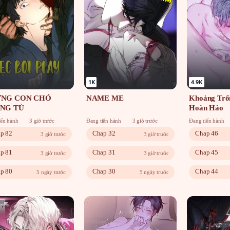
1K
4.9K
NG CON CHÓ
NAME ME
Khoảng Trố
NG TÙ
Hoàn Hảo
iến hành
3 giờ trước
Đang tiến hành
3 giờ trước
Đang tiến hành
p 82
Chap 32
Chap 46
3 giờ trước
3 giờ trước
p 81
Chap 31
Chap 45
3 giờ trước
3 giờ trước
p 80
Chap 30
Chap 44
5 ngày trước
5 ngày trước