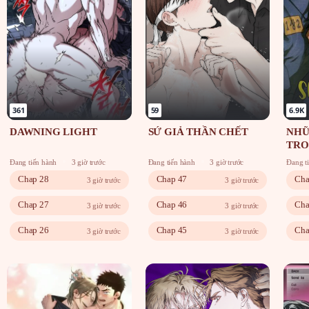
361
59
6.9K
DAWNING LIGHT
SỨ GIẢ THẦN CHẾT
NHỮ
TRO
Đang tiến hành
3 giờ trước
Đang tiến hành
3 giờ trước
Đang t
Chap 28
Chap 47
Cha
3 giờ trước
3 giờ trước
Chap 27
Chap 46
Cha
3 giờ trước
3 giờ trước
Chap 26
Chap 45
Cha
3 giờ trước
3 giờ trước