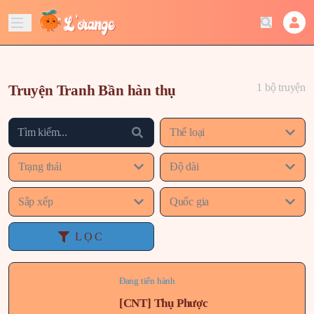
1 bộ truyện
Truyện Tranh Bần hàn thụ
Thể loại
Trạng thái
Độ dài
Sắp xếp
Quốc gia
LỌC
Đang tiến hành
[CNT] Thụ Phược