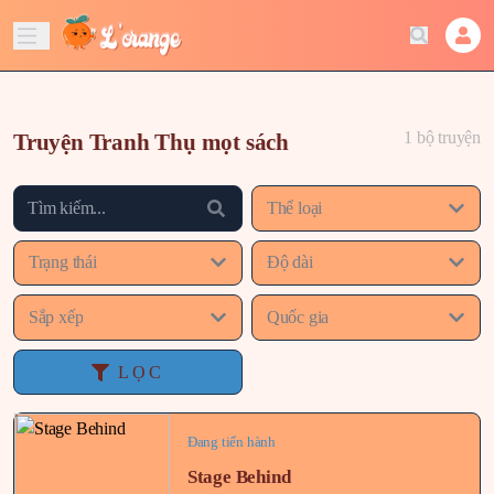
1 bộ truyện
Truyện Tranh Thụ mọt sách
Thể loại
Trạng thái
Độ dài
Sắp xếp
Quốc gia
LỌC
Đang tiến hành
Stage Behind