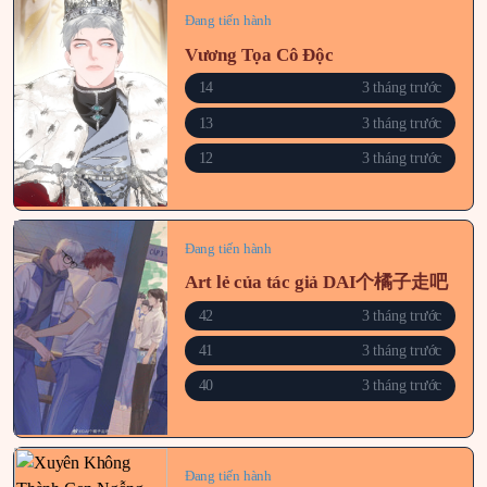
Đang tiến hành
Vương Tọa Cô Độc
14
3 tháng trước
13
3 tháng trước
12
3 tháng trước
Đang tiến hành
Art lẻ của tác giả DAI个橘子走吧
42
3 tháng trước
41
3 tháng trước
40
3 tháng trước
Đang tiến hành