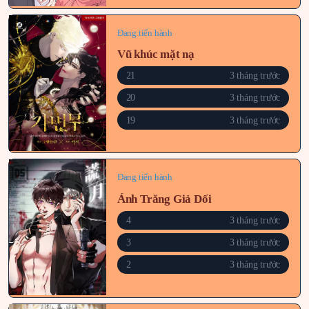
Đang tiến hành
Vũ khúc mặt nạ
21
3 tháng trước
20
3 tháng trước
19
3 tháng trước
Đang tiến hành
Ánh Trăng Giả Dối
4
3 tháng trước
3
3 tháng trước
2
3 tháng trước