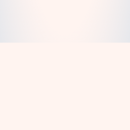
DANH SÁCH A-Z
Tìm kiếm truyện theo bảng chữ cái từ A-Z.