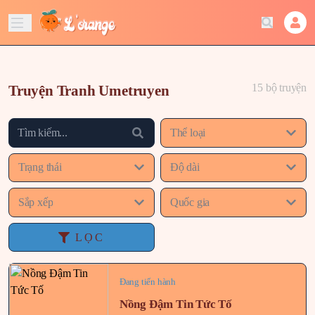
15 bộ truyện
Truyện Tranh Umetruyen
Thể loại
Trạng thái
Độ dài
Sắp xếp
Quốc gia
LỌC
Đang tiến hành
Nồng Đậm Tin Tức Tố