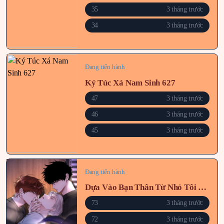
35
3 tháng trước
34
3 tháng trước
Đang tiến hành
Ký Túc Xá Nam Sinh 627
47
3 tháng trước
46
3 tháng trước
45
3 tháng trước
Đang tiến hành
Dựa Vào Bạn Thân Từ Nhỏ Tôi Trở Thành Đỉnh Cấp Hướng Đạo
73
3 tháng trước
72
3 tháng trước