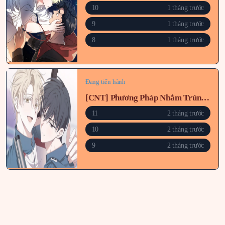
10
1 tháng trước
9
1 tháng trước
8
1 tháng trước
Đang tiến hành
[CNT] Phương Pháp Nhắm Trúng X
11
2 tháng trước
10
2 tháng trước
9
2 tháng trước