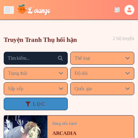
2 bộ truyện
Truyện Tranh Thụ hối hận
Thể loại
Trạng thái
Độ dài
Sắp xếp
Quốc gia
LỌC
Đang tiến hành
ARCADIA