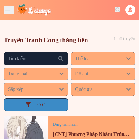
1 bộ truyện
Truyện Tranh Công thẳng tiến
Thể loại
Trạng thái
Độ dài
Sắp xếp
Quốc gia
LỌC
Đang tiến hành
[CNT] Phương Pháp Nhắm Trúng X