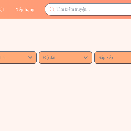
ật
Xếp hạng
thái
Độ dài
Sắp xếp