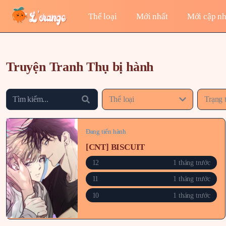
Thể loại
Mới nhất
Mới cập nh
Truyện Tranh Thụ bị hành
Thể loại
Trạng 
Đang tiến hành
[CNT] BISCUIT
12
1 tháng trước
11
1 tháng trước
10
1 tháng trước