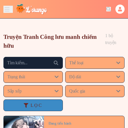
1 bộ
Truyện Tranh Công lưu manh chiếm
truyện
hữu
Thể loại
Trạng thái
Độ dài
Sắp xếp
Quốc gia
LỌC
Đang tiến hành