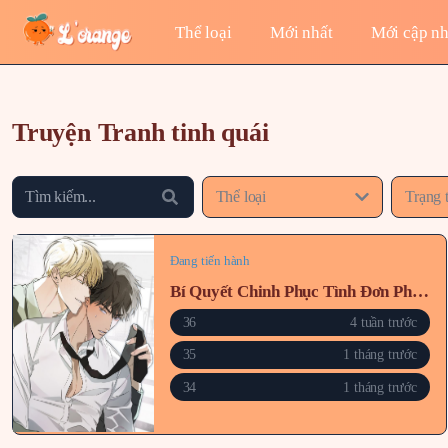
Thể loại
Mới nhất
Mới cập nh
Truyện Tranh tinh quái
Thể loại
Trạng 
Đang tiến hành
Bí Quyết Chinh Phục Tình Đơn Phương
36
4 tuần trước
35
1 tháng trước
34
1 tháng trước