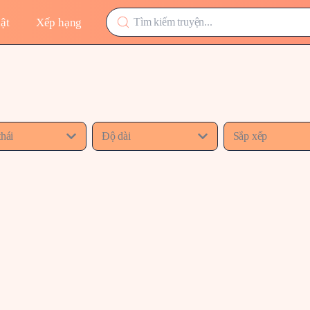
ật
Xếp hạng
thái
Độ dài
Sắp xếp