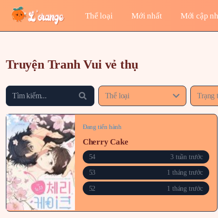
Thể loại
Mới nhất
Mới cập nh
Truyện Tranh Vui vẻ thụ
Thể loại
Trạng 
Đang tiến hành
Cherry Cake
54
3 tuần trước
53
1 tháng trước
52
1 tháng trước