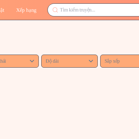
ật
Xếp hạng
thái
Độ dài
Sắp xếp