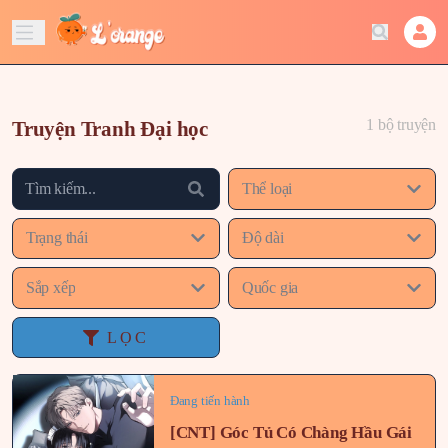
1 bộ truyện
Truyện Tranh Đại học
Thể loại
Trạng thái
Độ dài
Sắp xếp
Quốc gia
LỌC
Đang tiến hành
[CNT] Góc Tủ Có Chàng Hầu Gái