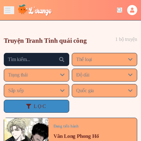
1 bộ truyện
Truyện Tranh Tinh quái công
Thể loại
Trạng thái
Độ dài
Sắp xếp
Quốc gia
LỌC
Đang tiến hành
Vân Long Phong Hổ