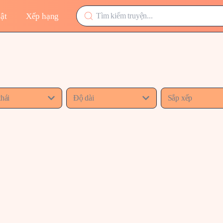
ật
Xếp hạng
thái
Độ dài
Sắp xếp