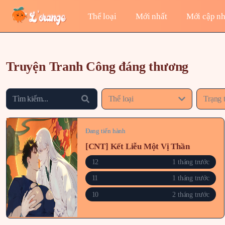
Thể loại
Mới nhất
Mới cập nh
Truyện Tranh Công đáng thương
Thể loại
Trạng 
Đang tiến hành
[CNT] Kết Liễu Một Vị Thần
12
1 tháng trước
11
1 tháng trước
10
2 tháng trước