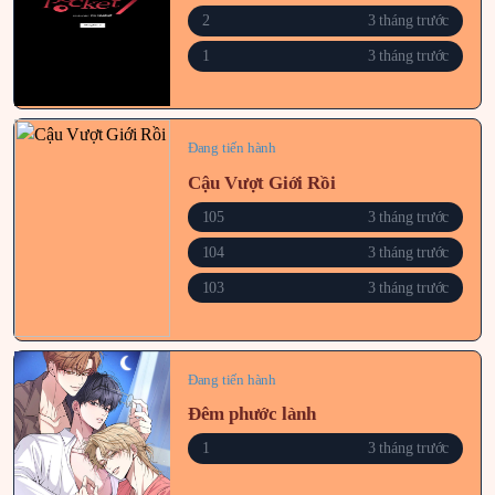
2
3 tháng trước
1
3 tháng trước
Đang tiến hành
Cậu Vượt Giới Rồi
105
3 tháng trước
104
3 tháng trước
103
3 tháng trước
Đang tiến hành
Đêm phước lành
1
3 tháng trước