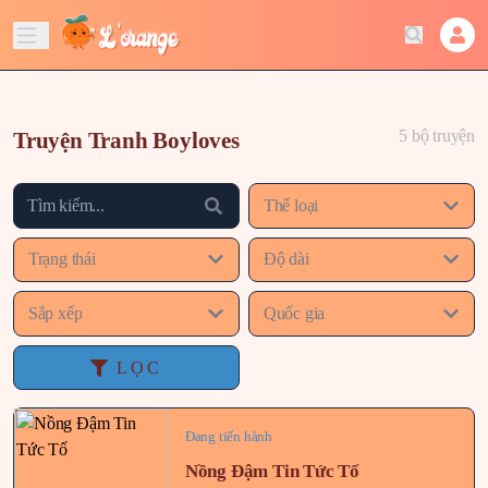
5 bộ truyện
Truyện Tranh Boyloves
Thể loại
Trạng thái
Độ dài
Sắp xếp
Quốc gia
LỌC
Đang tiến hành
Nồng Đậm Tin Tức Tố