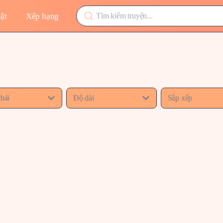
ật
Xếp hạng
thái
Độ dài
Sắp xếp