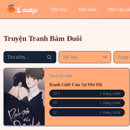
Thể loại
Mới nhất
Mới cập nh
Truyện Tranh Bám Đuôi
Thể loại
Trạng 
Đang tiến hành
Ranh Giới Của Sự Mơ Hồ
93.5
1 tháng trước
93
1 tháng trước
92
1 tháng trước