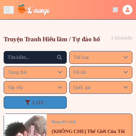
2 bộ truyện
Truyện Tranh Hiểu lầm / Tự đào hố
Thể loại
Trạng thái
Độ dài
Sắp xếp
Quốc gia
LỌC
Đang tiến hành
(KHÔNG CHE) Thế Giới Của Tôi