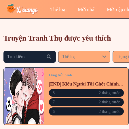
Thể loại
Mới nhất
Mới cập nh
Truyện Tranh Thụ được yêu thích
Thể loại
Trạng 
Đang tiến hành
|END| Kiểu Người Tôi Ghét Chính Là Cậu
8
2 tháng trước
7
2 tháng trước
6
2 tháng trước