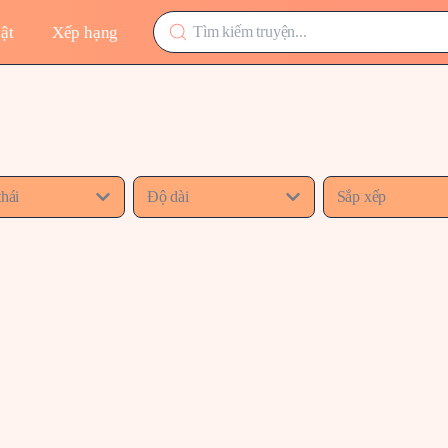
ật
Xếp hạng
thái
Độ dài
Sắp xếp