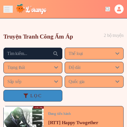
2 bộ truyện
Truyện Tranh Công Ấm Áp
Thể loại
Trạng thái
Độ dài
Sắp xếp
Quốc gia
LỌC
Đang tiến hành
[RTT] Happy Twogether