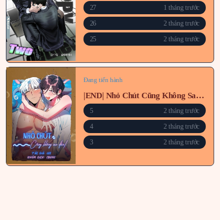
27
1 tháng trước
26
2 tháng trước
25
2 tháng trước
Đang tiến hành
|END| Nhỏ Chút Cũng Không Sao Đâu!
5
2 tháng trước
4
2 tháng trước
3
2 tháng trước