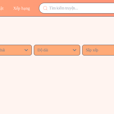
ật
Xếp hạng
thái
Độ dài
Sắp xếp