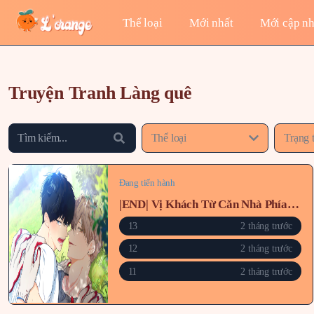
Thể loại
Mới nhất
Mới cập nh
Truyện Tranh Làng quê
Thể loại
Trạng 
Đang tiến hành
|END| Vị Khách Từ Căn Nhà Phía Sau
13
2 tháng trước
12
2 tháng trước
11
2 tháng trước