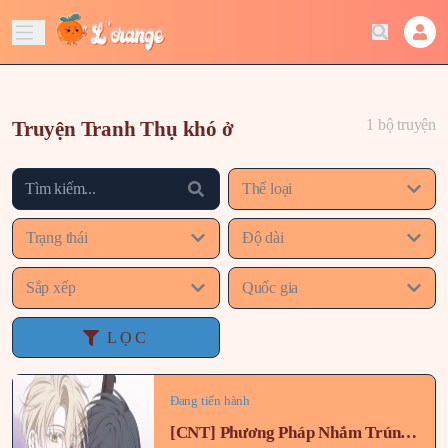
1 bộ truyện
Truyện Tranh Thụ khó ở
Thể loại
Trạng thái
Độ dài
Sắp xếp
Quốc gia
LỌC
Đang tiến hành
[CNT] Phương Pháp Nhắm Trúng X