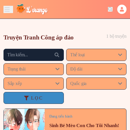
1 bộ truyện
Truyện Tranh Công áp đảo
Thể loại
Trạng thái
Độ dài
Sắp xếp
Quốc gia
LỌC
Đang tiến hành
Sinh Bé Mèo Con Cho Tôi Nhanh!