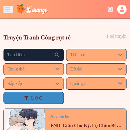
1 bộ truyện
Truyện Tranh Công rụt rè
Thể loại
Trạng thái
Độ dài
Sắp xếp
Quốc gia
LỌC
Đang tiến hành
|END| Giấu Cho Kỹ, Lộ Chim Bé Bây Giờ!!