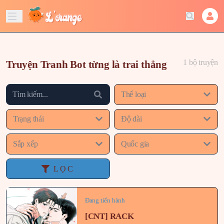
1 bộ truyện
Truyện Tranh Bot từng là trai thẳng
Thể loại
Trạng thái
Độ dài
Sắp xếp
Quốc gia
LỌC
Đang tiến hành
[CNT] RACK