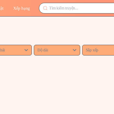
ật
Xếp hạng
thái
Độ dài
Sắp xếp