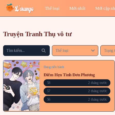
Thể loại
Mới nhất
Mới cập nh
Truyện Tranh Thụ vô tư
Thể loại
Trạng 
Đang tiến hành
Điểm Hẹn Tình Đơn Phương
58
2 tháng trước
57
2 tháng trước
56
2 tháng trước