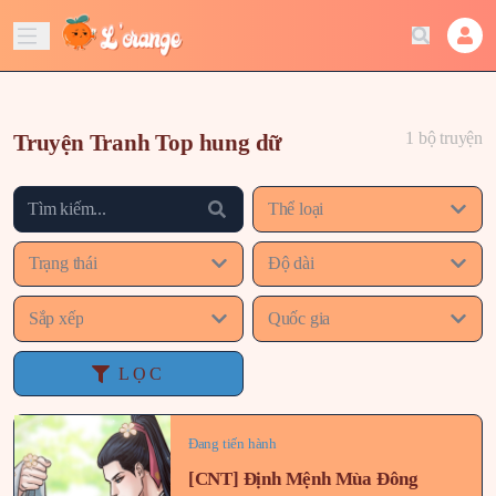
1 bộ truyện
Truyện Tranh Top hung dữ
Thể loại
Trạng thái
Độ dài
Sắp xếp
Quốc gia
LỌC
Đang tiến hành
[CNT] Định Mệnh Mùa Đông