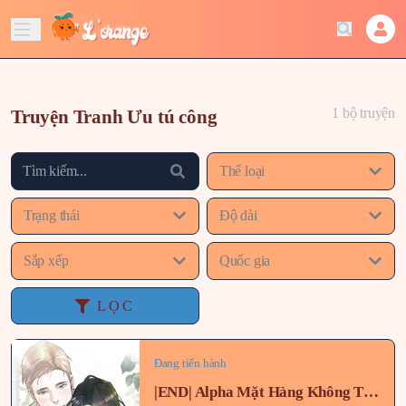
1 bộ truyện
Truyện Tranh Ưu tú công
Thể loại
Trạng thái
Độ dài
Sắp xếp
Quốc gia
LỌC
Đang tiến hành
|END| Alpha Mặt Hàng Không Thể Trả