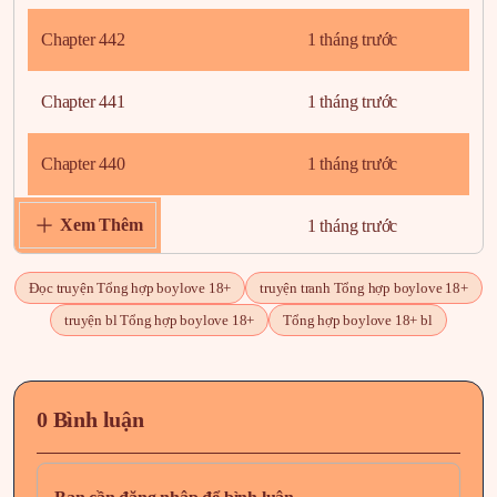
Chapter 442
1 tháng trước
Chapter 441
1 tháng trước
Chapter 440
1 tháng trước
Xem Thêm
Chapter 439
1 tháng trước
Chapter 438
1 tháng trước
Đọc truyện Tổng hợp boylove 18+
truyện tranh Tổng hợp boylove 18+
truyện bl Tổng hợp boylove 18+
Tổng hợp boylove 18+ bl
Chapter 437
1 tháng trước
Chapter 436
1 tháng trước
0 Bình luận
Chapter 435
1 tháng trước