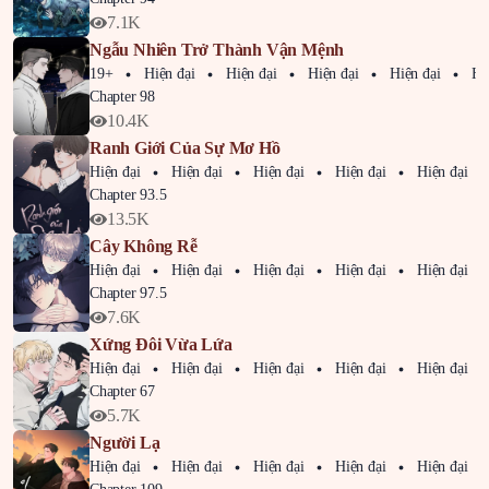
7.1K
Ngẫu Nhiên Trở Thành Vận Mệnh
19+
Hiện đại
Hiện đại
Hiện đại
Hiện đại
Hiện
Chapter 98
10.4K
Ranh Giới Của Sự Mơ Hồ
Hiện đại
Hiện đại
Hiện đại
Hiện đại
Hiện đại
Chapter 93.5
13.5K
Cây Không Rễ
Hiện đại
Hiện đại
Hiện đại
Hiện đại
Hiện đại
Chapter 97.5
7.6K
Xứng Đôi Vừa Lứa
Hiện đại
Hiện đại
Hiện đại
Hiện đại
Hiện đại
Chapter 67
5.7K
Người Lạ
Hiện đại
Hiện đại
Hiện đại
Hiện đại
Hiện đại