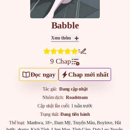
Babble
Xem thêm
5
9 Chap
Đọc ngay
Chap mới nhất
Tác giả:
Đang cập nhật
Nhóm dịch:
Roadsteam
Cập nhật lần cuối:
1 tuần trước
Trạng thái:
Đang tiến hành
Thể loại:
Manhwa
,
18+
,
Đam Mỹ
,
Truyện Màu
,
Boylove
,
Hài
hước
,
drama
,
Kịch Tính
,
Lãng Mạn
,
Tình Cảm
,
Dưa Leo Truyện
,