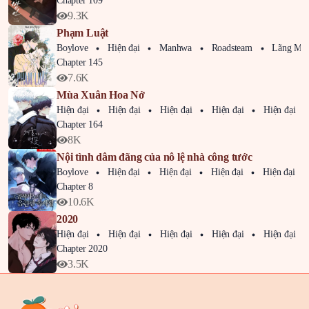
Chapter 109
9.3K
Phạm Luật
Boylove
Hiện đại
Manhwa
Roadsteam
Lãng Mạ
Chapter 145
7.6K
Mùa Xuân Hoa Nở
Hiện đại
Hiện đại
Hiện đại
Hiện đại
Hiện đại
Chapter 164
8K
Nội tình dâm đãng của nô lệ nhà công tước
Boylove
Hiện đại
Hiện đại
Hiện đại
Hiện đại
Chapter 8
10.6K
2020
Hiện đại
Hiện đại
Hiện đại
Hiện đại
Hiện đại
Chapter 2020
3.5K