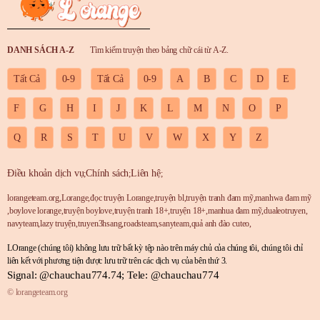
DANH SÁCH A-Z
Tìm kiếm truyện theo bảng chữ cái từ A-Z.
Tất Cả
0-9
Tất Cả
0-9
A
B
C
D
E
F
G
H
I
J
K
L
M
N
O
P
Q
R
S
T
U
V
W
X
Y
Z
Điều khoản dịch vụ
Chính sách
Liên hệ
;
;
;
lorangeteam.org
,
Lorange
,
đọc truyện Lorange
,
truyện bl
,
truyện tranh đam mỹ
,
manhwa đam mỹ
,
boylove lorange
,
truyện boylove
,
truyện tranh 18+
,
truyện 18+
,
manhua đam mỹ
,
dualeotruyen
,
navyteam
,
lazy truyện
,
truyen3hsang
,
roadsteam
,
sanyteam
,
quả anh đào cuteo
,
LOrange (chúng tôi) không lưu trữ bất kỳ tệp nào trên máy chủ của chúng tôi, chúng tôi chỉ
liên kết với phương tiện được lưu trữ trên các dịch vụ của bên thứ 3.
Signal: @chauchau774.74; Tele: @chauchau774
© lorangeteam.org