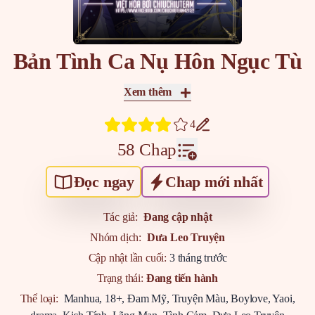
Bản Tình Ca Nụ Hôn Ngục Tù
Xem thêm
4
58 Chap
Đọc ngay
Chap mới nhất
Tác giả:
Đang cập nhật
Nhóm dịch:
Dưa Leo Truyện
Cập nhật lần cuối:
3 tháng trước
Trạng thái:
Đang tiến hành
Thể loại:
Manhua
,
18+
,
Đam Mỹ
,
Truyện Màu
,
Boylove
,
Yaoi
,