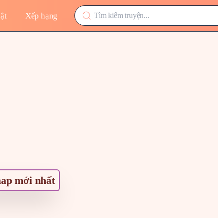
ật
Xếp hạng
ap mới nhất