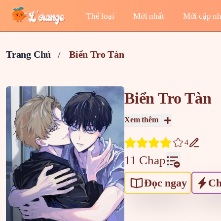
Thể loại
Mới nhất
Mới cập nh
Trang Chủ
Biển Tro Tàn
Biển Tro Tàn
Xem thêm
4
11 Chap
Đọc ngay
Ch