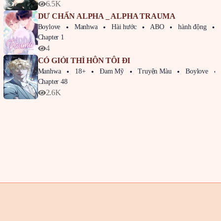
6.5K
DƯ CHẤN ALPHA _ ALPHA TRAUMA
Boylove
Manhwa
Hài hước
ABO
hành động
Chapter 1
4
CÓ GIỎI THÌ HÔN TÔI ĐI
Manhwa
18+
Đam Mỹ
Truyện Màu
Boylove
Chapter 48
2.6K