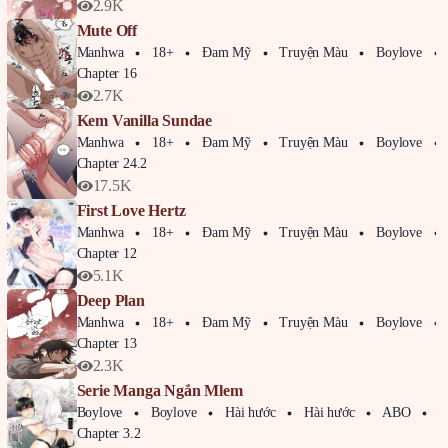
2.9K
Mute Off
Manhwa
18+
Đam Mỹ
Truyện Màu
Boylove
Chapter 16
2.7K
Kem Vanilla Sundae
Manhwa
18+
Đam Mỹ
Truyện Màu
Boylove
Chapter 24.2
17.5K
First Love Hertz
Manhwa
18+
Đam Mỹ
Truyện Màu
Boylove
Chapter 12
5.1K
Deep Plan
Manhwa
18+
Đam Mỹ
Truyện Màu
Boylove
Chapter 13
2.3K
Serie Manga Ngắn Mlem
Boylove
Boylove
Hài hước
Hài hước
ABO
A
Chapter 3.2