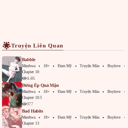
Truyện Liên Quan
Babble
Manhwa
18+
Đam Mỹ
Truyện Màu
Boylove
Chapter 10
4.4K
Đừng Ép Quả Mận
Manhwa
18+
Đam Mỹ
Truyện Màu
Boylove
Chapter 10.5
977
Bad Habits
Manhwa
18+
Đam Mỹ
Truyện Màu
Boylove
Chapter 13